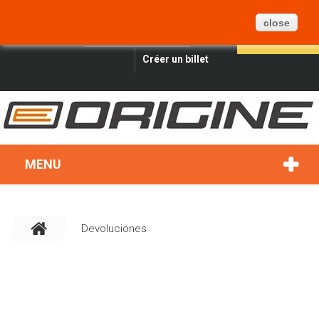
PANIER
BLOG
PLAN DU SITE
0
close
FRANÇAIS
CONNEXION
RECHERCHER
Créer un billet
MENU
Devoluciones