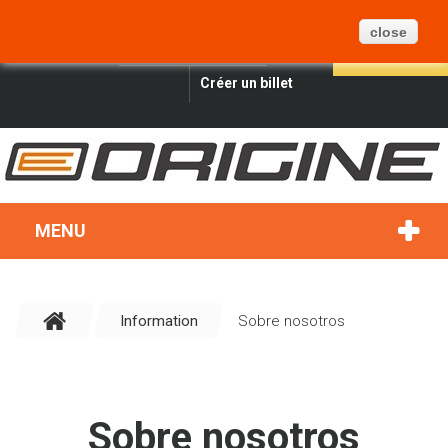
PANIER
BLOG
PLAN DU SITE
0
close
FRANÇAIS
CONNEXION
RECHERCHER
Créer un billet
MENU
Information
Sobre nosotros
Sobre nosotros