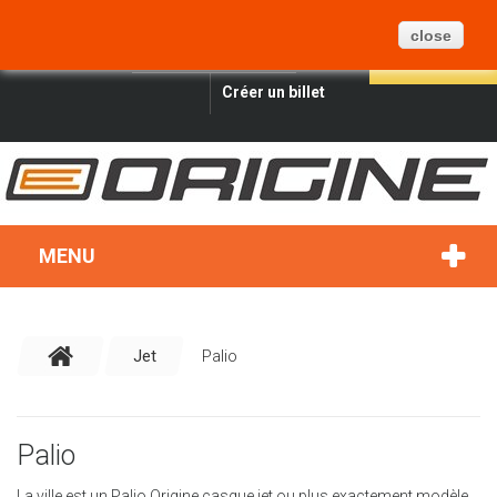
PANIER
BLOG
PLAN DU SITE
0
close
FRANÇAIS
CONNEXION
RECHERCHER
Créer un billet
MENU
Jet
Palio
Palio
La ville est un Palio Origine casque jet ou plus exactement modèle