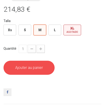
214,83 €
Talla
XL
Xs
S
M
L
AGOTADO
Quantité
Ajouter au panier