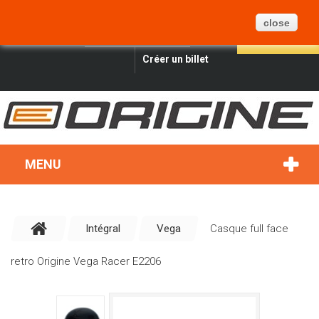
PANIER
BLOG
PLAN DU SITE
0
close
FRANÇAIS
CONNEXION
RECHERCHER
Créer un billet
MENU
Intégral
Vega
Casque full face
retro Origine Vega Racer E2206