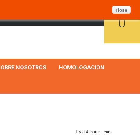
Créer un billet
BLOG
PLAN DU SITE
close
PANIER
FRANÇAIS
CONNEXION
0
SOBRE NOSOTROS
HOMOLOGACION
Il y a 4 fournisseurs.