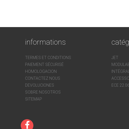
informations
catég
TERMES ET CONDITIONS
JET
PAIEMENT SÉCURISÉ
MODULA
HOMOLOGACION
INTÉGRA
CONTACTEZ NOUS
ACCESSO
DEVOLUCIONES
ECE 22.0
SOBRE NOSOTROS
SITEMAP