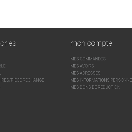
ories
mon compte
MES COMMANDES
BLE
MES AVOIRS
L
MES ADRESSES
IRES/PIÈCE RECHANGE
MES INFORMATIONS PERSONNE
6
MES BONS DE RÉDUCTION