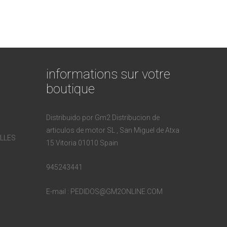
informations sur votre
boutique
Distribuido por Gm2 Distribucion de
articulos de motor SL , San Miguel de Atxa
LLES
15 Vitoria 01010 Spain
945243441
E-mail :
PEDIDOS@GM2ONLINE.COM