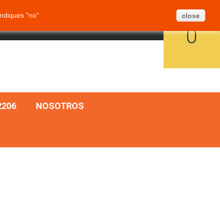
Crear Ticket
BLOG
MAPA SITIO
ndiques "no"
close
CARRITO:
ESPAÑOL
INICIAR SESIÓN
0
206
NOSOTROS