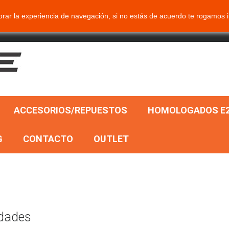
ar la experiencia de navegación, si no estás de acuerdo te rogamos i
ACCESORIOS/REPUESTOS
HOMOLOGADOS E2
G
CONTACTO
OUTLET
dades