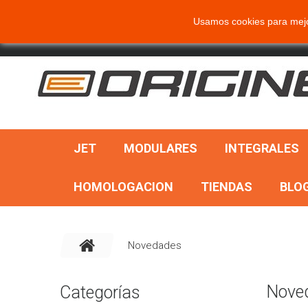
BUSCAR
Usamos cookies para mejor
JET
MODULARES
INTEGRALES
HOMOLOGACION
TIENDAS
BLO
Novedades
Nove
Categorías